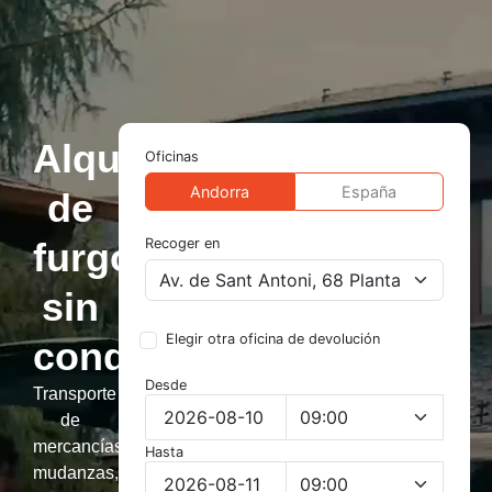
Te llamamos
Vehiculos de alquiler
Alquiler
Oficinas
Andorra
España
de
furgonetas
Recoger en
sin
Elegir otra oficina de devolución
conductor
Desde
Transporte
de
mercancías,
Hasta
mudanzas,