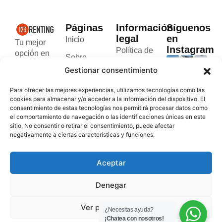
Páginas
Información
Síguenos
legal
en
Inicio
Tu mejor
Instagram
Política de
opción en
Sobre
cookies
el alquiler
Gestionar consentimiento
nosotros
de
Política de
furgonetas
Blog
Para ofrecer las mejores experiencias, utilizamos tecnologías como las
privacidad
rápido y
cookies para almacenar y/o acceder a la información del dispositivo. El
Contacto
seguro en
consentimiento de estas tecnologías nos permitirá procesar datos como
Términos y
el comportamiento de navegación o las identificaciones únicas en este
Valencia y
condiciones
sitio. No consentir o retirar el consentimiento, puede afectar
Andorra.
negativamente a ciertas características y funciones.
Aceptar
Denegar
Ver preferencias
¿Necesitas ayuda?
¡Chatea con nosotros!