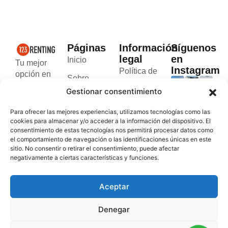
Páginas
Información
Síguenos
legal
en
Inicio
Tu mejor
Instagram
Política de
opción en
Sobre
cookies
el alquiler
Gestionar consentimiento
nosotros
de
Política de
furgonetas
Blog
Para ofrecer las mejores experiencias, utilizamos tecnologías como las
privacidad
rápido y
cookies para almacenar y/o acceder a la información del dispositivo. El
Contacto
seguro en
consentimiento de estas tecnologías nos permitirá procesar datos como
Términos y
el comportamiento de navegación o las identificaciones únicas en este
Valencia y
condiciones
sitio. No consentir o retirar el consentimiento, puede afectar
Andorra.
negativamente a ciertas características y funciones.
Aceptar
Denegar