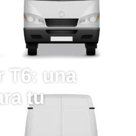
 T6: una
ara tu