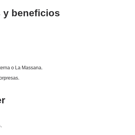
 y beneficios
aterna o La Massana.
sorpresas.
er
.