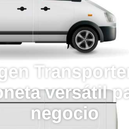
Flota
Te llamamos
gen Transporter
neta versátil p
negocio