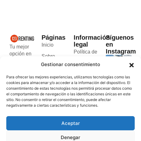
Páginas
Información
Síguenos
legal
en
Inicio
Tu mejor
Instagram
Política de
opción en
Sobre
cookies
el alquiler
Gestionar consentimiento
nosotros
de
Política de
furgonetas
Blog
Para ofrecer las mejores experiencias, utilizamos tecnologías como las
privacidad
rápido y
cookies para almacenar y/o acceder a la información del dispositivo. El
Contacto
seguro en
consentimiento de estas tecnologías nos permitirá procesar datos como
Términos y
el comportamiento de navegación o las identificaciones únicas en este
Valencia y
condiciones
sitio. No consentir o retirar el consentimiento, puede afectar
Andorra.
negativamente a ciertas características y funciones.
Aceptar
Denegar