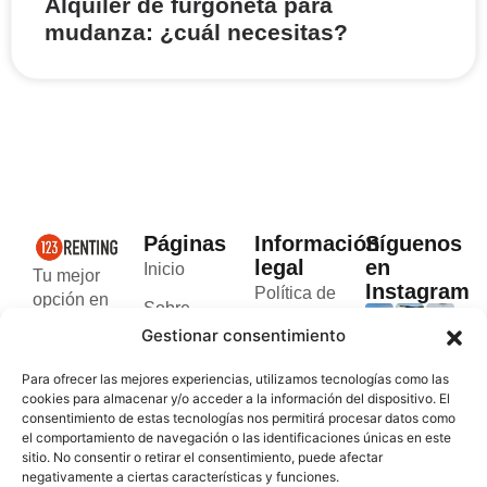
Alquiler de furgoneta para
mudanza: ¿cuál necesitas?
Páginas
Información
Síguenos
legal
en
Inicio
Tu mejor
Instagram
Política de
opción en
Sobre
cookies
el alquiler
Gestionar consentimiento
nosotros
de
Política de
furgonetas
Blog
Para ofrecer las mejores experiencias, utilizamos tecnologías como las
privacidad
rápido y
cookies para almacenar y/o acceder a la información del dispositivo. El
Contacto
seguro en
consentimiento de estas tecnologías nos permitirá procesar datos como
Términos y
el comportamiento de navegación o las identificaciones únicas en este
Valencia y
condiciones
sitio. No consentir o retirar el consentimiento, puede afectar
Andorra.
negativamente a ciertas características y funciones.