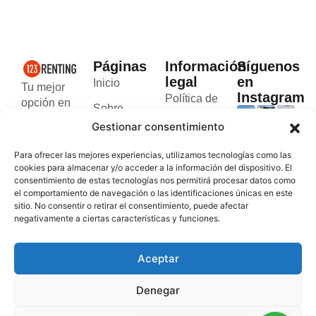
Páginas
Información
Síguenos
legal
en
Inicio
Tu mejor
Instagram
Política de
opción en
Sobre
cookies
el alquiler
Gestionar consentimiento
nosotros
de
Política de
furgonetas
Blog
Para ofrecer las mejores experiencias, utilizamos tecnologías como las
privacidad
rápido y
cookies para almacenar y/o acceder a la información del dispositivo. El
Contacto
seguro en
consentimiento de estas tecnologías nos permitirá procesar datos como
Términos y
el comportamiento de navegación o las identificaciones únicas en este
Valencia y
condiciones
sitio. No consentir o retirar el consentimiento, puede afectar
Andorra.
negativamente a ciertas características y funciones.
Aceptar
Denegar